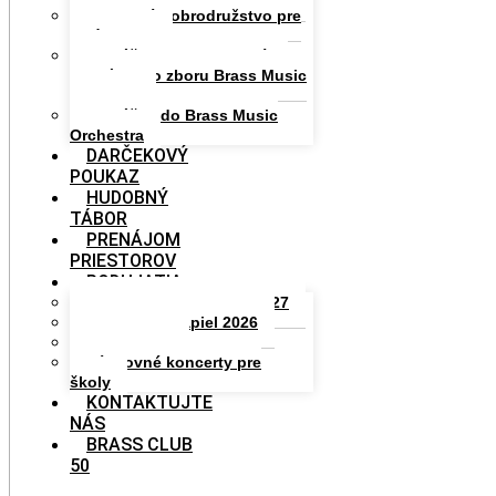
Hudobné dobrodružstvo pre
celú rodinu
Prihláška do Komunitného
speváckeho zboru Brass Music
Academy
Prihláška do Brass Music
Orchestra
DARČEKOVÝ
POUKAZ
HUDOBNÝ
TÁBOR
PRENÁJOM
PRIESTOROV
PODUJATIA
BRASS MUSIC STARS 2027
Grand Prix Kapiel 2026
Workshopy
Výchovné koncerty pre
školy
KONTAKTUJTE
NÁS
BRASS CLUB
50