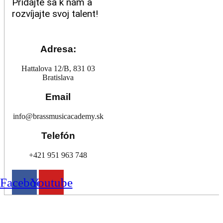
Pridajte sa k nám a
rozvíjajte svoj talent!
Adresa:
Hattalova 12/B, 831 03
Bratislava
Email
info@brassmusicacademy.sk
Telefón
+421 951 963 748
Facebook
Youtube