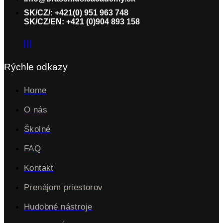
SK/CZ/: +421(0) 951 963 748
SK/CZ/EN: +421 (0)904 893 158
Rýchle odkazy
Home
O nás
Školné
FAQ
Kontakt
Prenájom priestorov
Hudobné nástroje