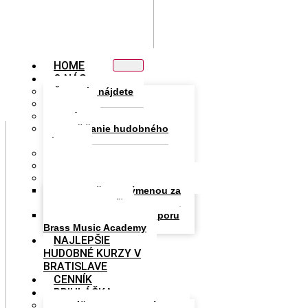
HOME
O NÁS
Čo u nás nájdete
Lektori
História
Zapožičanie hudobného
nástroja
DOD
Nedeľanka
Partneri
Podpora školy výmenou za
reklamu a prestíž
Fond pre rozvoj a podporu
Brass Music Academy
NAJLEPŠIE
HUDOBNÉ KURZY V
BRATISLAVE
CENNÍK
PRIHLÁŠKA
Prihláška na hudobný kurz