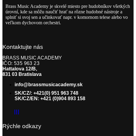
Brass Music Academy je skvelé miesto pre hudobníkov všetkých
úrovní, kde sa môžu naučiť hrať na rôzne hudobné nástroje a
splniť si svoj sen a učinkovať napr. v komornom telese alebo vo
veľkom dychovom orchestri.
Kontaktujte nás
BRASS MUSIC ACADEMY
IČO: 535 963 23
Hattalova 12/B,
831 03 Bratislava
info@brassmusicacademy.sk
SK/CZ/: +421(0) 951 963 748
SK/CZ/EN: +421 (0)904 893 158
Rýchle odkazy