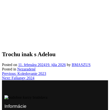
Trochu inak s Adelou
Posted on
11. februára 2024
19. júla 2026
by
BMASZUS
Posted in
Nezaradené
Navigácia
Previous:
Koledovanie 2023
Next:
Fašiangy 2024
v
článku
Informácie