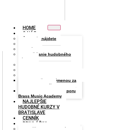
HOME
O NÁS
Čo u nás nájdete
Lektori
História
Zapožičanie hudobného
nástroja
DOD
Nedeľanka
Partneri
Podpora školy výmenou za
reklamu a prestíž
Fond pre rozvoj a podporu
Brass Music Academy
NAJLEPŠIE
HUDOBNÉ KURZY V
BRATISLAVE
CENNÍK
PRIHLÁŠKA
Prihláška na hudobný kurz