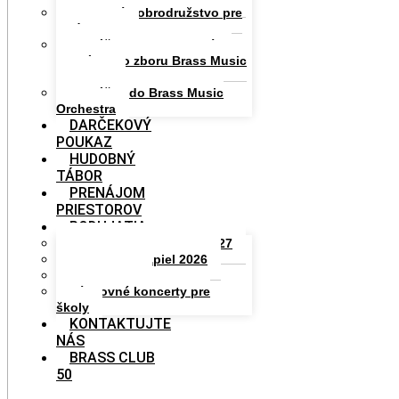
Hudobné dobrodružstvo pre
celú rodinu
Prihláška do Komunitného
speváckeho zboru Brass Music
Academy
Prihláška do Brass Music
Orchestra
DARČEKOVÝ
POUKAZ
HUDOBNÝ
TÁBOR
PRENÁJOM
PRIESTOROV
PODUJATIA
BRASS MUSIC STARS 2027
Grand Prix Kapiel 2026
Workshopy
Výchovné koncerty pre
školy
KONTAKTUJTE
NÁS
BRASS CLUB
50